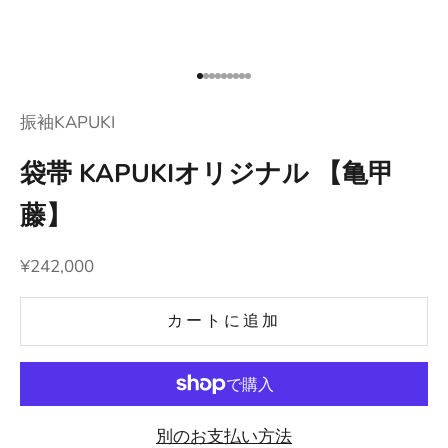
項目に移動する 1
項目に移動する 2
項目に移動する 3
項目に移動する 4
項目に移動する 5
項目に移動する 6
項目に移動する 7
項目に移動する 8
項目に移動する 9
振袖KAPUKI
袋帯 KAPUKIオリジナル 【亀甲
藤】
セール価格
¥242,000
カートに追加
別のお支払い方法