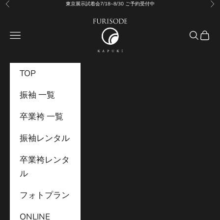
コンテンツへスキップ
東京展示試着会7/18~8/30 ご予約受付中
前へ
次
振袖KAPUKI
メニュー
検索
カー
TOP
振袖 一覧
卒業袴 一覧
振袖レンタル
卒業袴レンタ
ル
フォトプラン
ONLINE