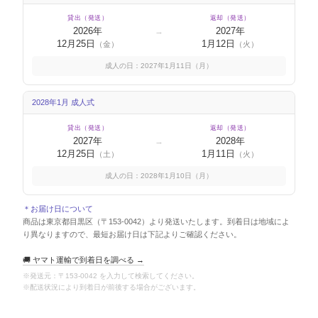
貸出（発送）
返却（発送）
2026年
2027年
→
12月25日
1月12日
（金）
（火）
成人の日：2027年1月11日（月）
2028年1月 成人式
貸出（発送）
返却（発送）
2027年
2028年
→
12月25日
1月11日
（土）
（火）
成人の日：2028年1月10日（月）
＊お届け日について
商品は東京都目黒区（〒153-0042）より発送いたします。到着日は地域によ
り異なりますので、最短お届け日は下記よりご確認ください。
🚚 ヤマト運輸で到着日を調べる →
※発送元：〒153-0042 を入力して検索してください。
※配送状況により到着日が前後する場合がございます。