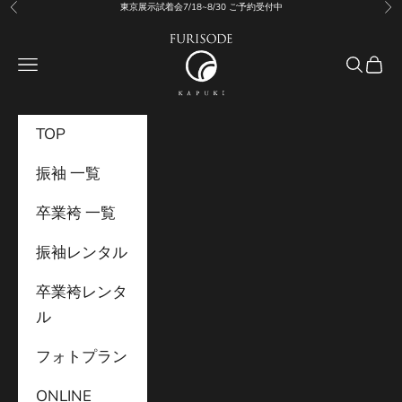
コンテンツへスキップ
東京展示試着会7/18~8/30 ご予約受付中
前へ
次
利
用
振袖KAPUKI
規
メニュー
検索
カー
約
TOP
振袖 一覧
卒業袴 一覧
振袖レンタル
卒業袴レンタ
ル
フォトプラン
ONLINE