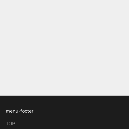
【202
Editionary vol.1 誰でもない自分
タルオ
2028
menu-footer
TOP