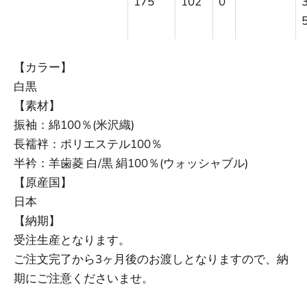
175
102
0
3
【カラー】
白黒
【素材】
振袖：綿100％(米沢織)
長襦袢：ポリエステル100％
半衿：
羊歯菱 白/黒
絹100％(ウォッシャブル)
【原産国】
日本
【納期】
受注生産となります。
ご注文完了から3ヶ月後のお渡しとなりますので、納
期にご注意くださいませ。