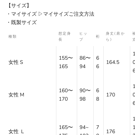
【サイズ】
・マイサイズ ▷
マイサイズご注文方法
・既製サイズ
想定身
ヒッ
身丈(肩か
種類
裄
長
プ
ら)
155〜
86〜
6
女性 S
164.5
165
94
6
160〜
90〜
6
女性 M
170
170
98
8
165〜
94~
7
女性 L
176