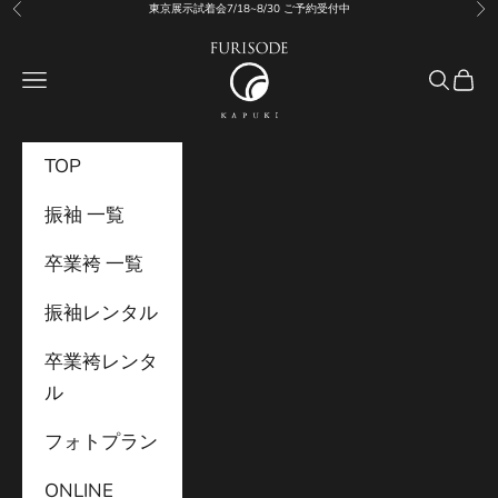
コンテンツへスキップ
東京展示試着会7/18~8/30 ご予約受付中
前へ
次
振袖KAPUKI
メニュー
検索
カー
TOP
振袖 一覧
卒業袴 一覧
振袖レンタル
卒業袴レンタ
ル
フォトプラン
ONLINE