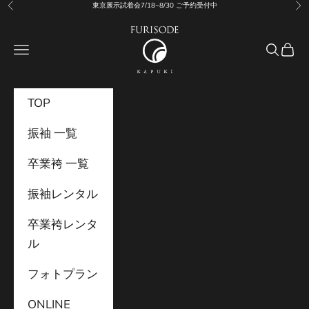
コンテンツへスキップ
東京展示試着会7/18~8/30 ご予約受付中
前へ
次
振袖KAPUKI
メニュー
検索
カー
TOP
振袖 一覧
卒業袴 一覧
振袖レンタル
卒業袴レンタ
ル
フォトプラン
ONLINE