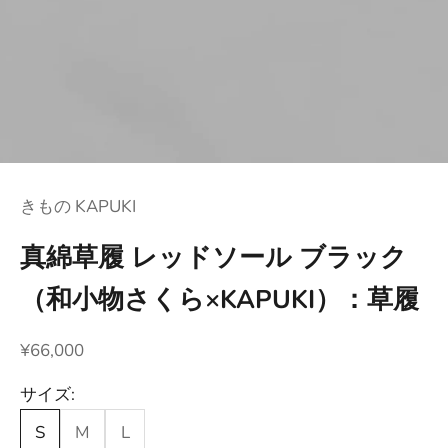
きもの KAPUKI
真綿草履 レッドソール ブラック
（和小物さくら×KAPUKI）：草履
セール価格
¥66,000
サイズ:
S
M
L