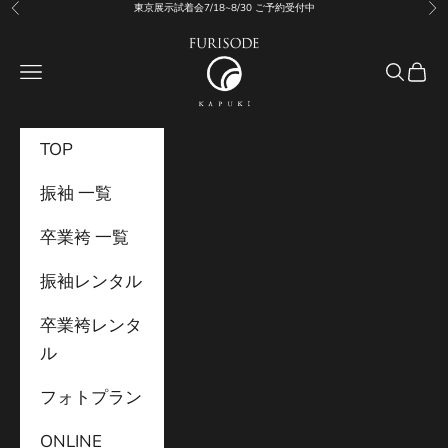
コンテンツへスキップ
東京展示試着会7/18~8/30 ご予約受付中
前へ
次
振袖KAPUKI
メニュー
検索
カー
TOP
振袖 一覧
卒業袴 一覧
振袖レンタル
卒業袴レンタ
ル
フォトプラン
ONLINE