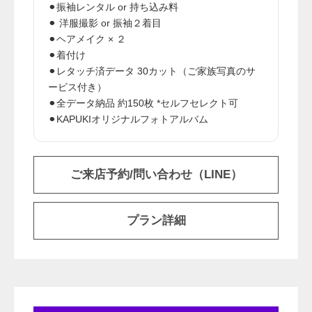
⚫︎振袖レンタル or 持ち込み料
⚫︎ 洋服撮影 or 振袖２着目
⚫︎ヘアメイク × ２
⚫︎着付け
⚫︎レタッチ済データ 30カット（ご家族写真のサ
ービス付き）
⚫︎全データ納品 約150枚 *セルフセレクト可
⚫︎KAPUKIオリジナルフォトアルバム
ご来店予約/問い合わせ（LINE）
プラン詳細