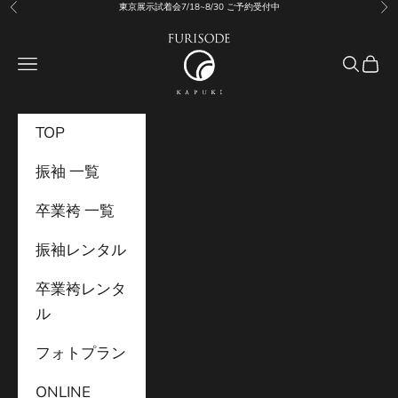
コンテンツへスキップ
東京展示試着会7/18~8/30 ご予約受付中
前へ
次
振袖KAPUKI
メニュー
検索
カー
TOP
振袖 一覧
卒業袴 一覧
振袖レンタル
卒業袴レンタ
ル
フォトプラン
ONLINE