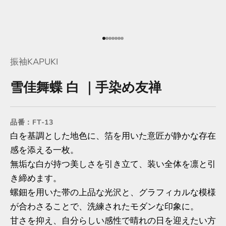
項目に移動する 1
項目に移動する 2
項目に移動する 3
項目に移動する 4
項目に移動する 5
項目に移動する 6
項目に移動する 7
振袖KAPUKI
雪佳舞蝶 白 ｜手染め友禅
品番：FT-13
白を基調とした地色に、箔を用いた意匠が静かな存在
感を添える一枚。
無垢な白が持つ美しさを引き立て、装い全体を凛と引
き締めます。
螺鈿を用いた帯の上品な光沢と、グラフィカルな模様
が合わさることで、洗練されたモダンな印象に。
甘さを抑え、自分らしい感性で晴れの日を迎えたい方