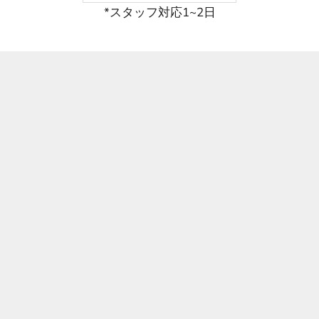
*スタッフ対応1~2日
【202
Editionary vol.1 誰でもない自分
タルオ
2028