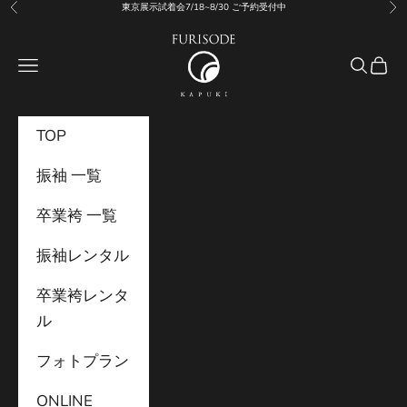
コンテンツへスキップ
東京展示試着会7/18~8/30 ご予約受付中
前へ
次
利
用
振袖KAPUKI
規
メニュー
検索
カー
約
TOP
振袖 一覧
卒業袴 一覧
振袖レンタル
卒業袴レンタ
ル
フォトプラン
ONLINE