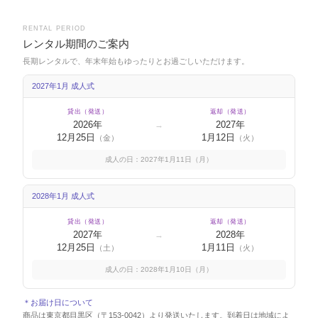
RENTAL PERIOD
レンタル期間のご案内
長期レンタルで、年末年始もゆったりとお過ごしいただけます。
2027年1月 成人式
貸出（発送）
返却（発送）
2026年
2027年
→
12月25日
1月12日
（金）
（火）
成人の日：2027年1月11日（月）
2028年1月 成人式
貸出（発送）
返却（発送）
2027年
2028年
→
12月25日
1月11日
（土）
（火）
成人の日：2028年1月10日（月）
＊お届け日について
商品は東京都目黒区（〒153-0042）より発送いたします。到着日は地域によ