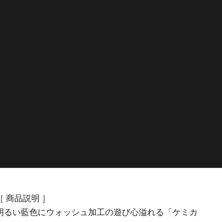
［ 商品説明 ］
利
明るい藍色にウォッシュ加工の遊び心溢れる「ケミカ
用