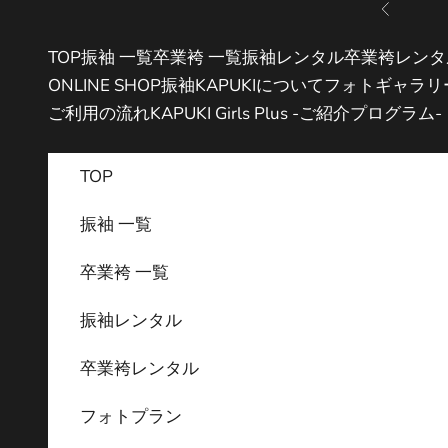
コンテンツへスキップ
前へ
TOP
振袖 一覧
卒業袴 一覧
振袖レンタル
卒業袴レンタ
ONLINE SHOP
振袖KAPUKIについて
フォトギャラリ
ご利用の流れ
KAPUKI Girls Plus -ご紹介プログラム-
TOP
振袖 一覧
卒業袴 一覧
振袖レンタル
卒業袴レンタル
フォトプラン