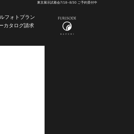
東京展示試着会7/18~8/30 ご予約受付中
ル
フォトプラン
振袖KAPUKI
ー
カタログ請求