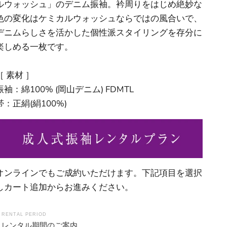
ルウォッシュ」のデニム振袖。衿周りをはじめ絶妙な
規
色の変化はケミカルウォッシュならではの風合いで、
約
デニムらしさを活かした個性派スタイリングを存分に
楽しめる一枚です。
［ 素材 ］
振袖：綿100% (岡山デニム) FDMTL
帯：正絹(絹100%)
オンラインでもご成約いただけます。下記項目を選択
しカート追加からお進みください。
RENTAL PERIOD
レンタル期間のご案内