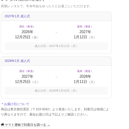
長期レンタルで、年末年始もゆったりとお過ごしいただけます。
2027年1月 成人式
貸出（発送）
返却（発送）
2026年
2027年
→
12月25日
1月12日
（金）
（火）
成人の日：2027年1月11日（月）
2028年1月 成人式
貸出（発送）
返却（発送）
2027年
2028年
→
12月25日
1月11日
（土）
（火）
成人の日：2028年1月10日（月）
＊お届け日について
商品は東京都目黒区（〒153-0042）より発送いたします。到着日は地域によ
り異なりますので、最短お届け日は下記よりご確認ください。
🚚 ヤマト運輸で到着日を調べる →