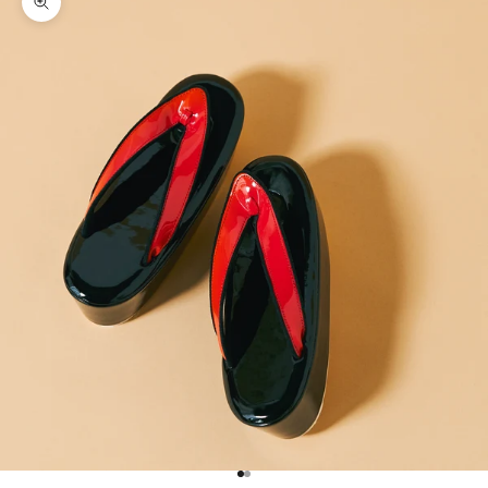
ズームイン
項目に移動する 1
項目に移動する 2