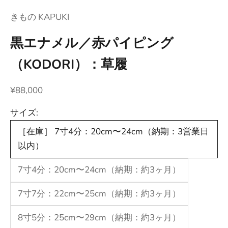
きもの KAPUKI
黒エナメル／赤パイピング
（KODORI）：草履
セール価格
¥88,000
サイズ:
［在庫］ 7寸4分：20cm〜24cm（納期：3営業日
以内）
7寸4分：20cm〜24cm（納期：約3ヶ月）
7寸7分：22cm〜25cm（納期：約3ヶ月）
8寸5分：25cm〜29cm（納期：約3ヶ月）