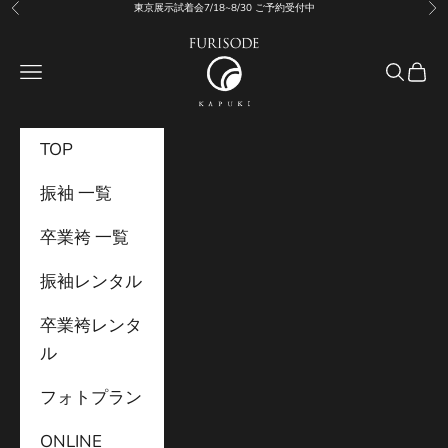
コンテンツへスキップ
東京展示試着会7/18~8/30 ご予約受付中
前へ
次
振袖KAPUKI
メニュー
検索
カー
TOP
振袖 一覧
卒業袴 一覧
振袖レンタル
卒業袴レンタ
ル
フォトプラン
ONLINE