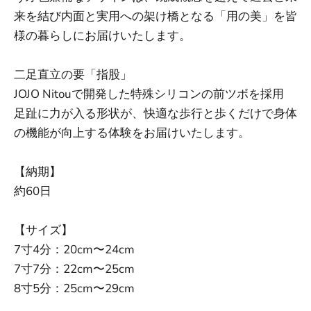
来を結び内面と実用への架け橋となる
「用の美」を皆
様の暮らしにお届けいたします。
二足直立の要「指股」
JOJO Nitouで開発した特殊シリコンの前ツボを採用
足趾に力が入る形状が、快適な歩行と歩くだけで身体
の機能が向上する体験をお届けいたします。
【納期】
約60日
【サイズ】
7寸4分：20cm〜24cm
7寸7分：
22cm〜25cm
8寸5分：25cm〜29cm