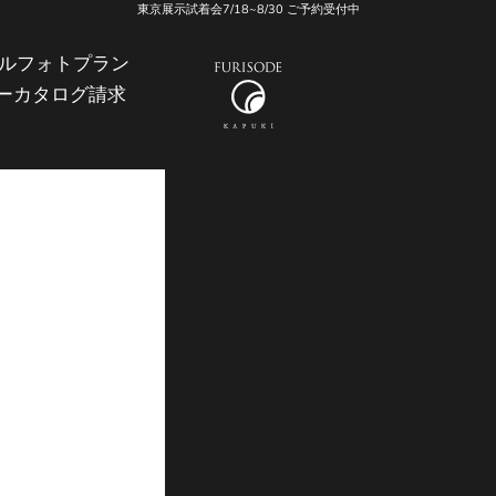
東京展示試着会7/18~8/30 ご予約受付中
ル
フォトプラン
振袖KAPUKI
ー
カタログ請求