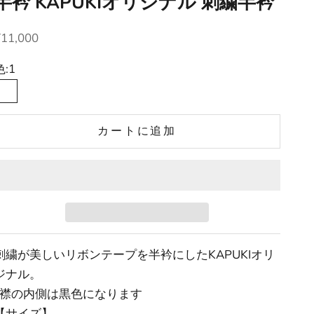
半衿 KAPUKIオリジナル 刺繍半衿
セール価格
¥11,000
色:
1
1
2
5
6
カートに追加
刺繍が美しいリボンテープを半衿にしたKAPUKIオリ
ジナル。
*襟の内側は黒色になります
【サイズ】