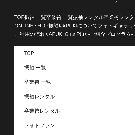
コンテンツへスキップ
前へ
TOP
振袖 一覧
卒業袴 一覧
振袖レンタル
卒業袴レンタ
ONLINE SHOP
振袖KAPUKIについて
フォトギャラリ
ご利用の流れ
KAPUKI Girls Plus -ご紹介プログラム-
TOP
振袖 一覧
卒業袴 一覧
振袖レンタル
卒業袴レンタル
フォトプラン