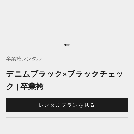
項目に移動する 1
項目に移動する 2
項目に移動する 3
卒業袴レンタル
デニムブラック×ブラックチェッ
ク | 卒業袴
レンタルプランを見る