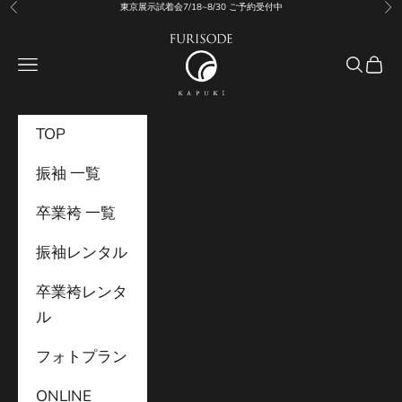
コンテンツへスキップ
東京展示試着会7/18~8/30 ご予約受付中
前へ
次
振袖KAPUKI
メニュー
検索
カー
TOP
振袖 一覧
卒業袴 一覧
振袖レンタル
卒業袴レンタ
ル
フォトプラン
ONLINE