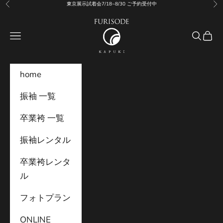
Skip to content
東京展示試着会7/18~8/30 ご予約受付中
Previous
Nex
振袖KAPUKI
Navigation menu
Search
Cart
home
振袖 一覧
卒業袴 一覧
振袖レンタル
卒業袴レンタ
ル
フォトプラン
ONLINE